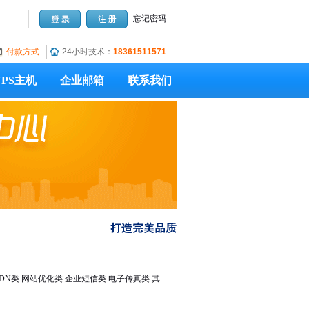
忘记密码
付款方式
24小时技术：
18361511571
VPS主机
企业邮箱
联系我们
DN类
网站优化类
企业短信类
电子传真类
其