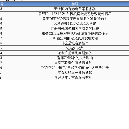
编号
标题
38
新上国内香港免备案服务器
21
多线IP：182.18.24.71因机房做调整导致硬件损坏
39
关于DEDECMS程序严重漏洞的紧急通知！
20
紧急通知111.67.199.166换IP
19
注册国外域名和国内域名的比较
18
服务器IIS应用程序池巧妙设置拒绝错误提示
17
301重定向的定义及其实现方法
16
什么是域名解析？
15
域名知识库
14
域名注册常见问题解答
13
选择CN域名的六大理由
12
雷泰互联端午节放假通知！
10
“.CN”和“.中国”明日起正式面向个人开放注册
9
雷泰互联五一放假通知
2
喜迎龙年，雷泰互联有礼！