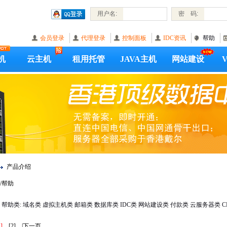
用户名:
密 码:
会员登录
代理登录
控制面板
IDC资讯
帮助
机
云主机
租用托管
JAVA主机
网站建设
产品介绍
/帮助
帮助类:
域名类
虚拟主机类
邮箱类
数据库类
IDC类
网站建设类
付款类
云服务器类
C
1]
[2]
|
下一页