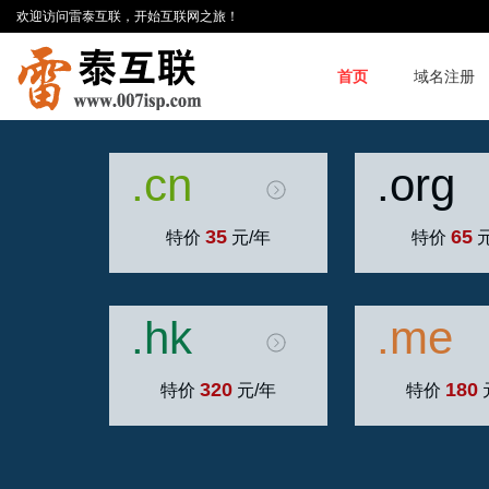
欢迎访问雷泰互联，开始互联网之旅！
首页
域名注册
.cn
.org
35
65
特价
元/年
特价
元
.hk
.me
320
180
特价
元/年
特价