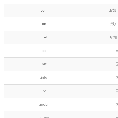
.com
形如：“
.cn
形如：
.net
形如：
.cc
.biz
.info
.tv
.mobi
.name