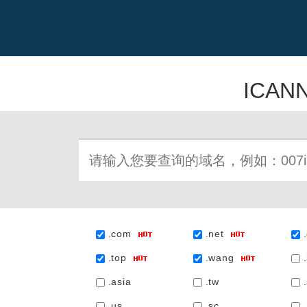
ICA
.com
.net
.top
.wang
.
.asia
.tw
.
.us
.sc