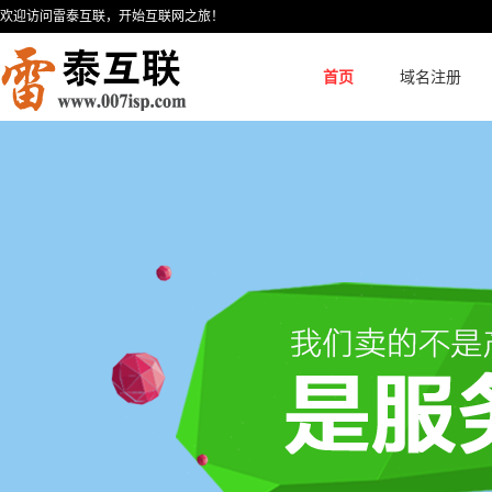
欢迎访问雷泰互联，开始互联网之旅！
首页
域名注册