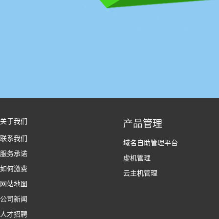
关于我们
产品管理
联系我们
域名自助管理平台
服务承诺
虚机管理
如何激费
云主机管理
网站地图
公司新闻
人才招聘