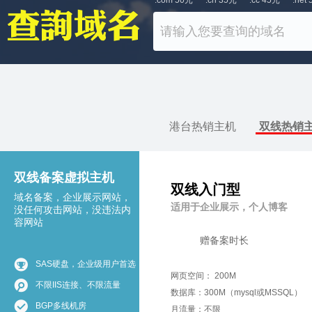
.com 50元
.cn 35元
.cc 45元
.net
港台热销主机
双线热销
双线备案虚拟主机
双线入门型
域名备案，企业展示网站，
适用于企业展示，个人博客
没任何攻击网站，没违法内
容网站
赠备案时长
SAS硬盘，企业级用户首选
网页空间： 200M
不限IIS连接、不限流量
数据库：300M（mysql或MSSQL）
BGP多线机房
月流量：不限